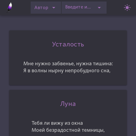
arrow_drop_down
arrow_drop_down
light_mode
Введите имя автора
Автор
Усталость
Мне нужно забвенье, нужна тишина:
Я в волны нырну непробудного сна,
Луна
Тебя ли вижу из окна
Моей безрадостной темницы,