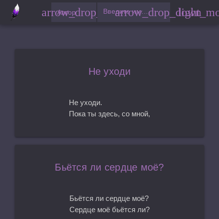
arrow_drop_down
arrow_drop_down
light_m
Введите имя автора
Автор
Не уходи
Не уходи.
Пока ты здесь, со мной,
Бьётся ли сердце моё?
Бьётся ли сердце моё?
Сердце моё бьётся ли?