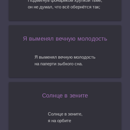
Подмигнув фонариком хрупкой тьме,
он не думал, что всё обернётся так;
Я выменял вечную молодость
Я выменял вечную молодость
на паперти зыбкого сна.
Солнце в зените
Солнце в зените,
я на орбите