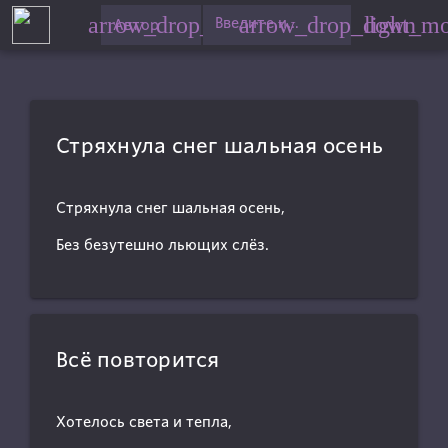
arrow_drop_down
arrow_drop_down
light_m
Введите имя автора
Автор
Стряхнула снег шальная осень
Стряхнула снег шальная осень,
Без безутешно льющих слёз.
Всё повторится
Хотелось света и тепла,